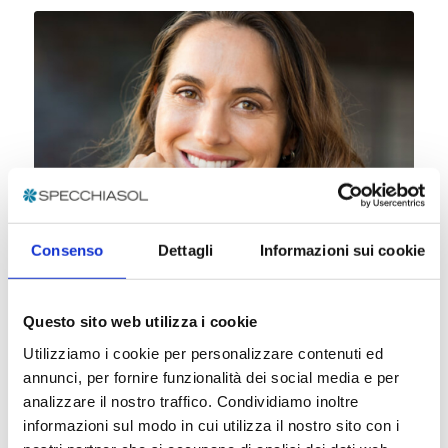
Consenso
Dettagli
Informazioni sui cookie
Questo sito web utilizza i cookie
Intestino libero
Utilizziamo i cookie per personalizzare contenuti ed
2 Marzo 2021
annunci, per fornire funzionalità dei social media e per
Ogni anno si consumano in Italia milioni di confezioni di
analizzare il nostro traffico. Condividiamo inoltre
lassativi. Questi preparati risolvono temporaneamente
informazioni sul modo in cui utilizza il nostro sito con i
il problema, ma con il tempo lo aggravano,…