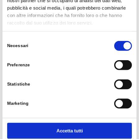
nostri partner che si occupano di analisi dei dati web,
pubblicità e social media, i quali potrebbero combinarle
con altre informazioni che ha fornito loro o che hanno
raccolto dal suo utilizzo dei loro servizi.
Selezione
Necessari
del
consenso
Preferenze
Statistiche
Benessere intestinale
Marketing
23 Febbraio 2021
C’è un organo del corpo umano poco conosciuto
eppure di vitale importanza, localizzato a livello
Accetta tutti
intestinale, del peso di un chilogrammo, formato…