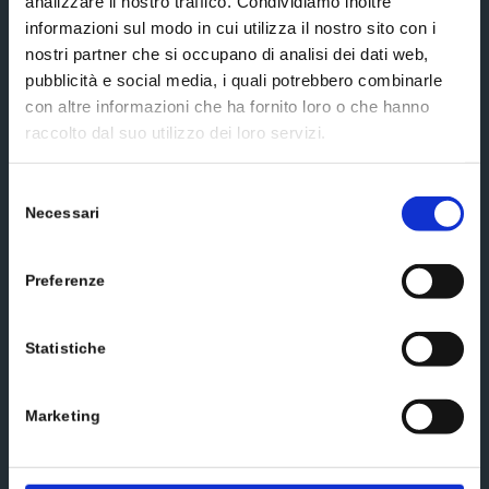
analizzare il nostro traffico. Condividiamo inoltre
informazioni sul modo in cui utilizza il nostro sito con i
nostri partner che si occupano di analisi dei dati web,
Social media
pubblicità e social media, i quali potrebbero combinarle
con altre informazioni che ha fornito loro o che hanno
raccolto dal suo utilizzo dei loro servizi.
Selezione
Necessari
del
Scrivici un messaggio
consenso
Preferenze
Statistiche
Marketing