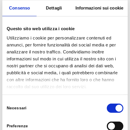
Consenso
Dettagli
Informazioni sui cookie
Questo sito web utilizza i cookie
Utilizziamo i cookie per personalizzare contenuti ed
annunci, per fornire funzionalità dei social media e per
analizzare il nostro traffico. Condividiamo inoltre
Difese immunitarie sempre pronte
informazioni sul modo in cui utilizza il nostro sito con i
17 Novembre 2021
nostri partner che si occupano di analisi dei dati web,
pubblicità e social media, i quali potrebbero combinarle
L’organismo umano è dotato di un sistema molto
con altre informazioni che ha fornito loro o che hanno
sofisticato per proteggerci contro i miliardi di germi
raccolto dal suo utilizzo dei loro servizi.
che incontriamo ogni giorno. Per questo il nostro…
Selezione
Necessari
del
consenso
Preferenze