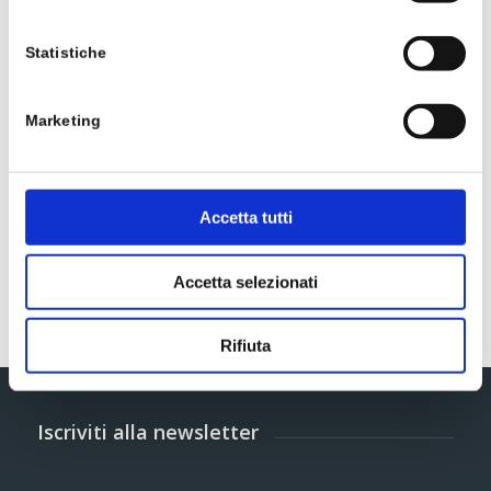
Statistiche
Marketing
E.P.I.D.® Junior Sciroppo Flu
Accetta tutti
Accetta selezionati
Rifiuta
Iscriviti alla newsletter