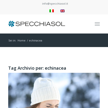
info@specchiasol.it
Sei in:
Home
/
echinacea
Tag Archivio per:
echinacea