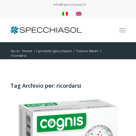
info@specchiasol.it
Sei in:
Home
/
I prodotti Specchiasol
/
Tinture Madri
/
ricordarsi
Tag Archivio per:
ricordarsi