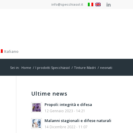
info@specchiasol.it
Italiano
Sei in:
Home
/
I prodotti Specchiasol
/
Tinture Madri
/
neonati
Ultime news
Propoli: integrità e difesa
12 Gennaio 2023 - 14:21
Malanni stagionali e difese naturali
14 Dicembre 2022 - 11:07