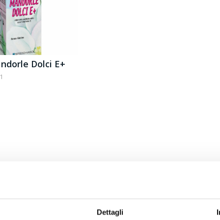
andorle Dolci E+
21
Dettagli