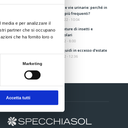
Disturbi delle vie urinarie: perché in
estate sono più frequenti?
31 Agosto 2022 - 10:04
l media e per analizzare il
Aloe per punture di insetti e
nostri partner che si occupano
scottature solari
azioni che ha fornito loro o
5 Agosto 2022 - 8:00
Drenare i liquidi in eccesso d’estate
13 Luglio 2022 - 12:36
Marketing
Accetta tutti
Contatti