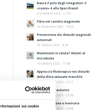
Nasce il polo degli integratori: il
«cuore» è alla Specchiasol
4 Dicembre 2022 - 12:33
Fibre nel cambio stagionale
14 Novembre 2022 - 14:55
Prevenzione dei disturbi stagionali
autunnali
21 Ottobre 2022 - 8:34
Mantenersi in salute? Attenti al
microbiota
10 Ottobre 2022 - 11:08
Approccio fitoterapico nei disturbi
della sfera sessuale maschile
27 Settembre 2022 - 12:17
Depurarsi in autunno
21 Settembre 2022 - 15:34
Concentrazione e memoria
Informazioni sui cookie
12 Settembre 2022 - 10:48