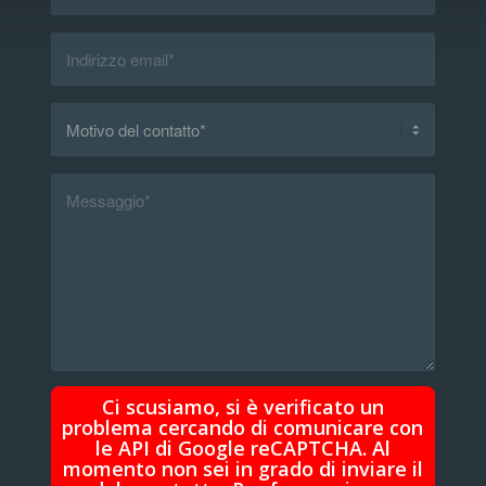
Ci scusiamo, si è verificato un
problema cercando di comunicare con
le API di Google reCAPTCHA. Al
momento non sei in grado di inviare il