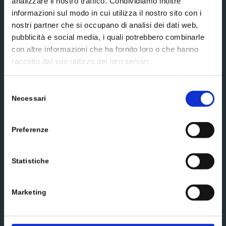
analizzare il nostro traffico. Condividiamo inoltre
informazioni sul modo in cui utilizza il nostro sito con i
nostri partner che si occupano di analisi dei dati web,
Social media
pubblicità e social media, i quali potrebbero combinarle
con altre informazioni che ha fornito loro o che hanno
raccolto dal suo utilizzo dei loro servizi.
Selezione
Necessari
del
Scrivici un messaggio
consenso
Preferenze
Statistiche
Marketing