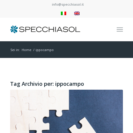
info@specchiasol.it
Sei in:
Home
/
ippocampo
Tag Archivio per:
ippocampo