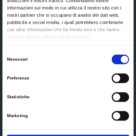
analizzare il nostro traffico. Condividiamo inoltre
informazioni sul modo in cui utilizza il nostro sito con i
nostri partner che si occupano di analisi dei dati web,
Social media
pubblicità e social media, i quali potrebbero combinarle
con altre informazioni che ha fornito loro o che hanno
raccolto dal suo utilizzo dei loro servizi.
Selezione
Necessari
del
Scrivici un messaggio
consenso
Preferenze
Statistiche
Marketing