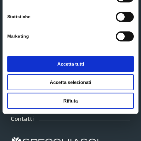
Statistiche
Marketing
Accetta tutti
Accetta selezionati
Questo sito è protetto da reCAPTCHA e si applicano i termini di
servizio di Google
Privacy Policy
e
Termini di servizio
.
Rifiuta
Contatti