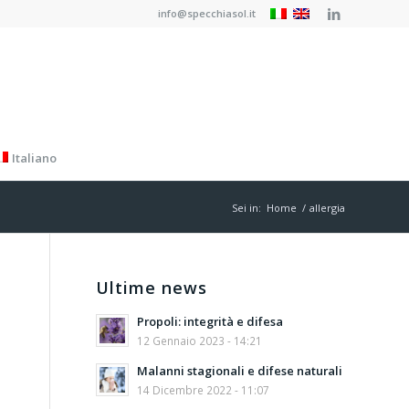
info@specchiasol.it
Italiano
Sei in:
Home
/
allergia
Ultime news
Propoli: integrità e difesa
12 Gennaio 2023 - 14:21
Malanni stagionali e difese naturali
14 Dicembre 2022 - 11:07