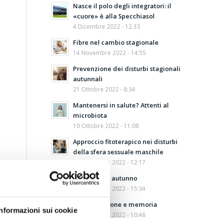
Nasce il polo degli integratori: il
«cuore» è alla Specchiasol
4 Dicembre 2022 - 12:33
Fibre nel cambio stagionale
14 Novembre 2022 - 14:55
Prevenzione dei disturbi stagionali
autunnali
21 Ottobre 2022 - 8:34
Mantenersi in salute? Attenti al
microbiota
10 Ottobre 2022 - 11:08
Approccio fitoterapico nei disturbi
della sfera sessuale maschile
27 Settembre 2022 - 12:17
Depurarsi in autunno
21 Settembre 2022 - 15:34
Concentrazione e memoria
Informazioni sui cookie
12 Settembre 2022 - 10:48