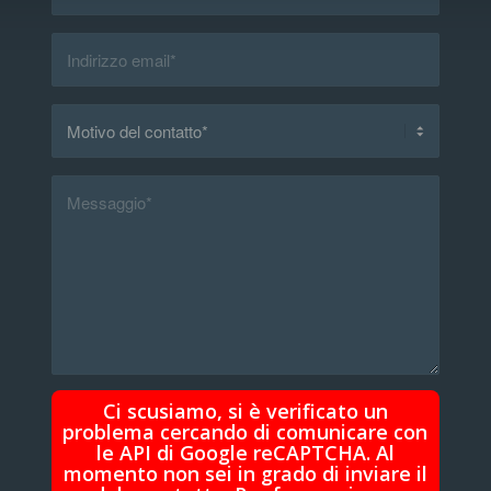
Ci scusiamo, si è verificato un
problema cercando di comunicare con
le API di Google reCAPTCHA. Al
momento non sei in grado di inviare il