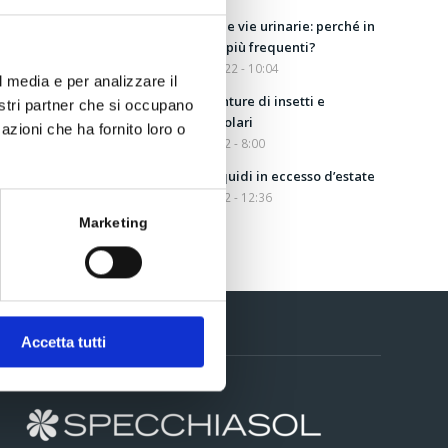
Disturbi delle vie urinarie: perché in
estate sono più frequenti?
31 Agosto 2022 - 10:04
l media e per analizzare il
Aloe per punture di insetti e
nostri partner che si occupano
scottature solari
azioni che ha fornito loro o
5 Agosto 2022 - 8:00
Drenare i liquidi in eccesso d’estate
13 Luglio 2022 - 12:36
Marketing
Accetta tutti
Contatti