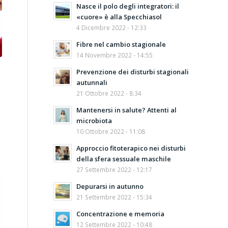
Nasce il polo degli integratori: il
«cuore» è alla Specchiasol
4 Dicembre 2022 - 12:33
Fibre nel cambio stagionale
14 Novembre 2022 - 14:55
Prevenzione dei disturbi stagionali
autunnali
21 Ottobre 2022 - 8:34
e
Mantenersi in salute? Attenti al
microbiota
10 Ottobre 2022 - 11:08
Approccio fitoterapico nei disturbi
della sfera sessuale maschile
27 Settembre 2022 - 12:17
Depurarsi in autunno
21 Settembre 2022 - 15:34
Concentrazione e memoria
12 Settembre 2022 - 10:48