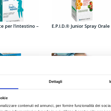
e per l’intestino –
E.P.I.D.® Junior Spray Orale
Dettagli
ookie
Junior Sciroppo Flu
L’energia per crescere
nalizzare contenuti ed annunci, per fornire funzionalità dei socia