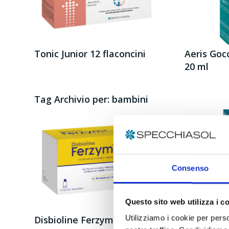
Tonic Junior 12 flaconcini
Aeris Gocc
20 ml
Tag Archivio per:
bambini
Consenso
Questo sito web utilizza i c
Disbioline Ferzym Bambini
E.P.I.D.® 
Utilizziamo i cookie per perso