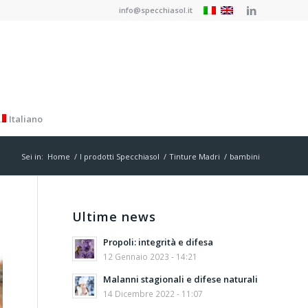
info@specchiasol.it
Italiano
Sei in:
Home
/
I prodotti Specchiasol
/
Tinture Madri
/
bambini
Ultime news
Propoli: integrità e difesa
12 Gennaio 2023 - 14:21
Malanni stagionali e difese naturali
14 Dicembre 2022 - 11:07