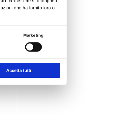
nostri partner che si occupano
azioni che ha fornito loro o
e
Marketing
Accetta tutti