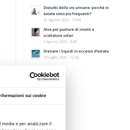
Disturbi delle vie urinarie: perché in
estate sono più frequenti?
31 Agosto 2022 - 10:04
Aloe per punture di insetti e
scottature solari
5 Agosto 2022 - 8:00
Drenare i liquidi in eccesso d’estate
13 Luglio 2022 - 12:36
Informazioni sui cookie
l media e per analizzare il