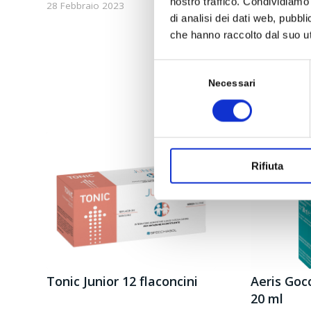
nostro traffico. Condividiamo 
28 Febbraio 2023
di analisi dei dati web, pubbl
che hanno raccolto dal suo uti
Selezione
del
Necessari
consenso
Rifiuta
Tonic Junior 12 flaconcini
Aeris Gocc
20 ml