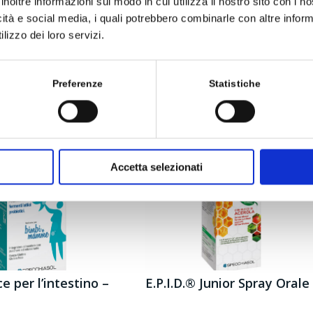
inoltre informazioni sul modo in cui utilizza il nostro sito con i 
13 Maggio 2021
icità e social media, i quali potrebbero combinarle con altre inform
Fin dalla nascita ogni bambino dev
lizzo dei loro servizi.
affrontare svariate prove e, in
seguito misurarsi con la conquista
della postura verticale, l’impegno
Preferenze
Statistiche
della scuola,…
Accetta selezionati
e per l’intestino –
E.P.I.D.® Junior Spray Orale