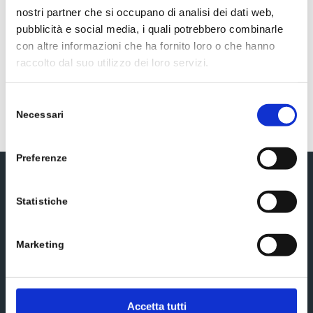
nostri partner che si occupano di analisi dei dati web,
pubblicità e social media, i quali potrebbero combinarle
0,4 mg
con altre informazioni che ha fornito loro o che hanno
raccolto dal suo utilizzo dei loro servizi.
* Metodo di determinazione analitica: H.P.L.C.
Selezione
Necessari
del
consenso
Preferenze
Iscriviti alla newsletter
Statistiche
Marketing
Accetta tutti