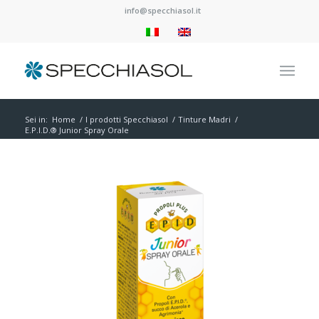
info@specchiasol.it
Sei in:
Home
/
I prodotti Specchiasol
/
Tinture Madri
/
E.P.I.D.® Junior Spray Orale