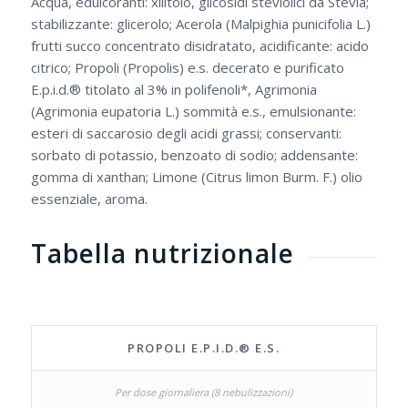
Acqua, edulcoranti: xilitolo, glicosidi steviolici da Stevia;
stabilizzante: glicerolo; Acerola (Malpighia punicifolia L.)
frutti succo concentrato disidratato, acidificante: acido
citrico; Propoli (Propolis) e.s. decerato e purificato
E.p.i.d.® titolato al 3% in polifenoli*, Agrimonia
(Agrimonia eupatoria L.) sommità e.s., emulsionante:
esteri di saccarosio degli acidi grassi; conservanti:
sorbato di potassio, benzoato di sodio; addensante:
gomma di xanthan; Limone (Citrus limon Burm. F.) olio
essenziale, aroma.
Tabella nutrizionale
PROPOLI E.P.I.D.® E.S.