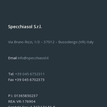
Specchiasol S.r.l.
Via Bruno Rizzi, 1/3 – 37012 – Bussolengo (VR) Italy
Email
info@specchiasol.it
Tel.
+39 045 6752311
Fax +39 045 6702373
P.I. 01365850237
REA: VR-176904
Capitale Soc.: 1.747.174,51 €