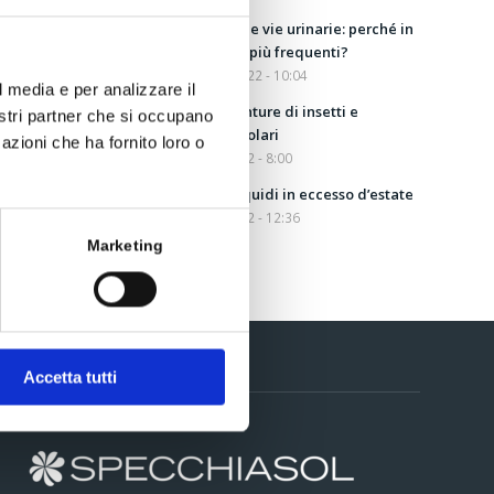
Disturbi delle vie urinarie: perché in
estate sono più frequenti?
31 Agosto 2022 - 10:04
l media e per analizzare il
Aloe per punture di insetti e
nostri partner che si occupano
scottature solari
azioni che ha fornito loro o
5 Agosto 2022 - 8:00
Drenare i liquidi in eccesso d’estate
13 Luglio 2022 - 12:36
Marketing
Accetta tutti
Contatti