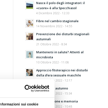
Nasce il polo degli integratori: il
«cuore» è alla Specchiasol
4 Dicembre 2022 - 12:33
Fibre nel cambio stagionale
14 Novembre 2022 - 14:55
Prevenzione dei disturbi stagionali
autunnali
21 Ottobre 2022 - 8:34
Mantenersi in salute? Attenti al
microbiota
10 Ottobre 2022 - 11:08
Approccio fitoterapico nei disturbi
della sfera sessuale maschile
27 Settembre 2022 - 12:17
Depurarsi in autunno
21 Settembre 2022 - 15:34
Concentrazione e memoria
Informazioni sui cookie
12 Settembre 2022 - 10:48