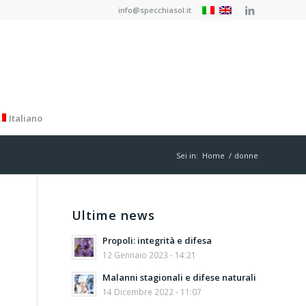
info@specchiasol.it
Italiano
Sei in:
Home
/
donne
Ultime news
Propoli: integrità e difesa
12 Gennaio 2023 - 14:21
Malanni stagionali e difese naturali
14 Dicembre 2022 - 11:07