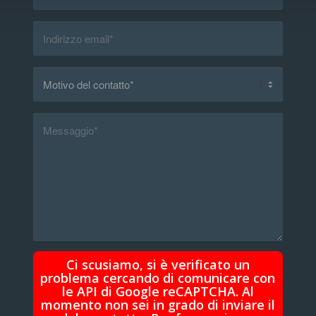
Ci scusiamo, si è verificato un
problema cercando di comunicare con
le API di Google reCAPTCHA. Al
momento non sei in grado di inviare il