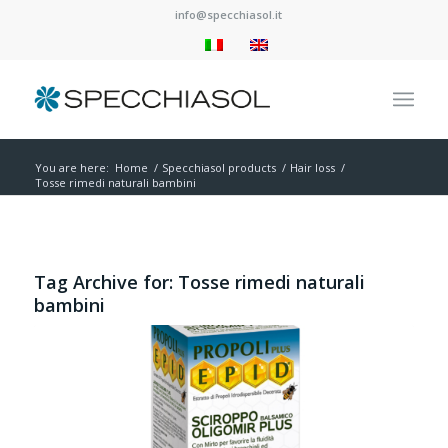
info@specchiasol.it
You are here:
Home
/
Specchiasol products
/
Hair loss
/
Tosse rimedi naturali bambini
Tag Archive for:
Tosse rimedi naturali
bambini