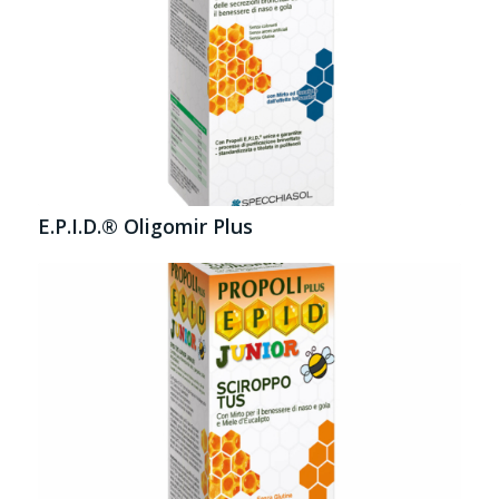
E.P.I.D.® Oligomir Plus