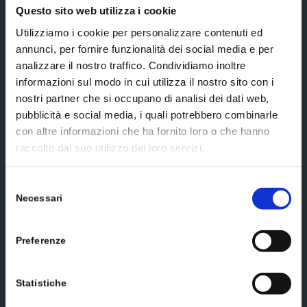
Questo sito web utilizza i cookie
Utilizziamo i cookie per personalizzare contenuti ed
annunci, per fornire funzionalità dei social media e per
Additional information*
analizzare il nostro traffico. Condividiamo inoltre
informazioni sul modo in cui utilizza il nostro sito con i
nostri partner che si occupano di analisi dei dati web,
pubblicità e social media, i quali potrebbero combinarle
extended
I accept the terms and conditions of the
con altre informazioni che ha fornito loro o che hanno
privacy policy
raccolto dal suo utilizzo dei loro servizi.
Subscribe
Selezione
Necessari
del
consenso
Social media
Preferenze
Statistiche