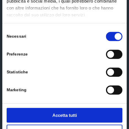
Social media
pubblicità e social media, i quali potrebbero combinarle
con altre informazioni che ha fornito loro o che hanno
raccolto dal suo utilizzo dei loro servizi.
Selezione
Necessari
del
Send us a message
consenso
Preferenze
Statistiche
Marketing
Accetta tutti