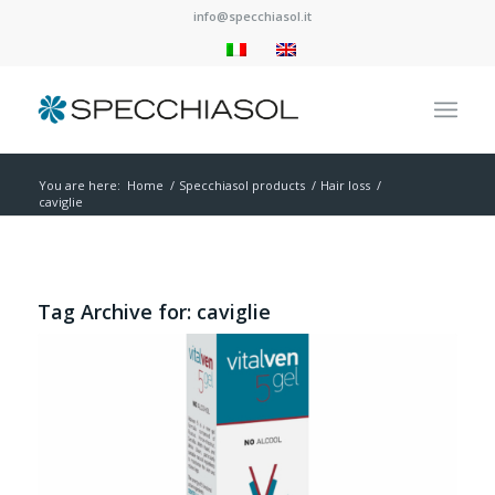
info@specchiasol.it
You are here:
Home
/
Specchiasol products
/
Hair loss
/
caviglie
Tag Archive for:
caviglie