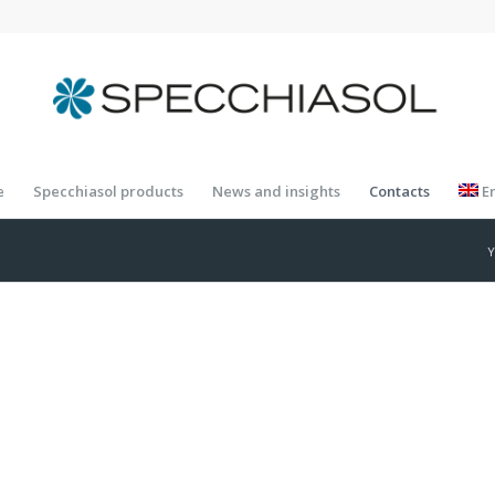
e
Specchiasol products
News and insights
Contacts
E
Y