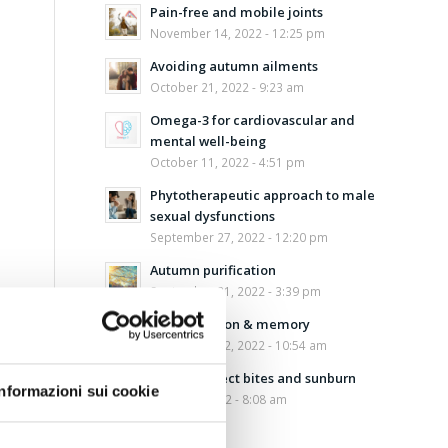
Pain-free and mobile joints
November 14, 2022 - 12:25 pm
Avoiding autumn ailments
October 21, 2022 - 9:23 am
Omega-3 for cardiovascular and
mental well-being
October 11, 2022 - 4:51 pm
Phytotherapeutic approach to male
sexual dysfunctions
September 27, 2022 - 12:20 pm
Autumn purification
September 21, 2022 - 3:39 pm
Concentration & memory
September 12, 2022 - 10:54 am
Aloe for insect bites and sunburn
Informazioni sui cookie
August 5, 2022 - 8:08 am
Safe sun