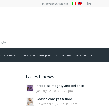
info@specchiasol.it
nglish
ou are here:
Home
/
Specchiasol products
/
Hair loss
/
Capelli uomo
Latest news
Propolis: integrity and defence
January 12, 2023 - 2:26 pm
Season changes & fibre
November 15, 2022 - 8:53 am