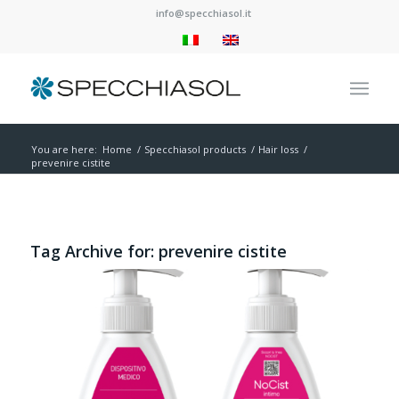
info@specchiasol.it
You are here:
Home
/
Specchiasol products
/
Hair loss
/
prevenire cistite
Tag Archive for:
prevenire cistite