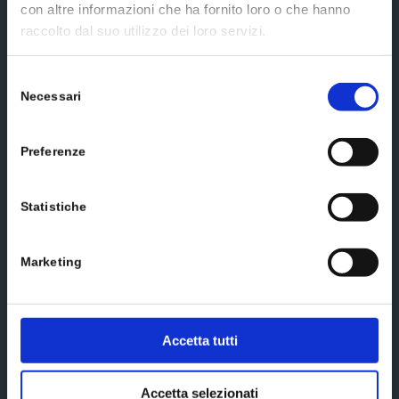
con altre informazioni che ha fornito loro o che hanno
raccolto dal suo utilizzo dei loro servizi.
Selezione
Send us a message
Necessari
del
consenso
Preferenze
Statistiche
Marketing
Accetta tutti
Accetta selezionati