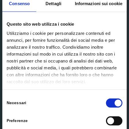
Social media
Consenso
Dettagli
Informazioni sui cookie
Questo sito web utilizza i cookie
Utilizziamo i cookie per personalizzare contenuti ed
annunci, per fornire funzionalità dei social media e per
Send us a message
analizzare il nostro traffico. Condividiamo inoltre
informazioni sul modo in cui utilizza il nostro sito con i
nostri partner che si occupano di analisi dei dati web,
pubblicità e social media, i quali potrebbero combinarle
con altre informazioni che ha fornito loro o che hanno
raccolto dal suo utilizzo dei loro servizi.
Selezione
Necessari
del
consenso
Preferenze