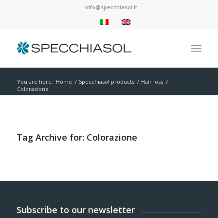
info@specchiasol.it
You are here:
Home
/
Specchiasol products
/
Hair loss
/
Colorazione
Tag Archive for:
Colorazione
Subscribe to our newsletter