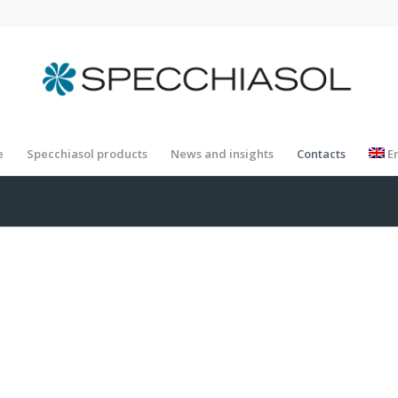
e
Specchiasol products
News and insights
Contacts
E