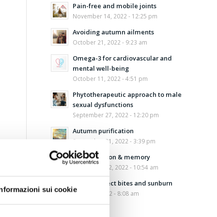
Pain-free and mobile joints
November 14, 2022 - 12:25 pm
Avoiding autumn ailments
October 21, 2022 - 9:23 am
Omega-3 for cardiovascular and
mental well-being
October 11, 2022 - 4:51 pm
Phytotherapeutic approach to male
sexual dysfunctions
September 27, 2022 - 12:20 pm
Autumn purification
September 21, 2022 - 3:39 pm
Concentration & memory
September 12, 2022 - 10:54 am
Aloe for insect bites and sunburn
Informazioni sui cookie
August 5, 2022 - 8:08 am
Safe sun