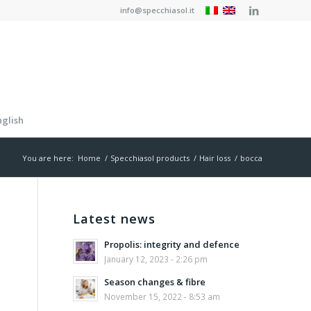
info@specchiasol.it
nglish
You are here:
Home
/
Specchiasol products
/
Hair loss
/
bocca
Latest news
Propolis: integrity and defence
January 12, 2023 - 2:26 pm
Season changes & fibre
November 15, 2022 - 8:53 am