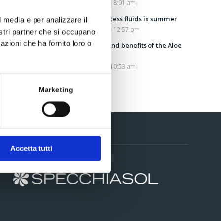
July 25, 2022 - 8:01 am
Draining excess fluids in summer
l media e per analizzare il
July 13, 2022 - 12:57 pm
nostri partner che si occupano
azioni che ha fornito loro o
Properties and benefits of the Aloe
Vera plant
July 5, 2022 - 10:53 am
Marketing
Contacts
Accetta tutti