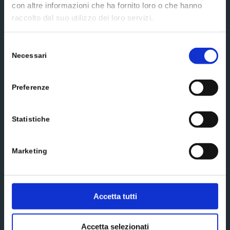
con altre informazioni che ha fornito loro o che hanno
raccolto dal suo utilizzo dei loro servizi.
Selezione
Send us a message
Necessari
del
consenso
Preferenze
Statistiche
Marketing
Accetta tutti
Accetta selezionati