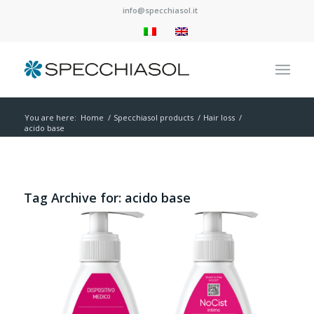
info@specchiasol.it
You are here:
Home
/
Specchiasol products
/
Hair loss
/
acido base
Tag Archive for:
acido base