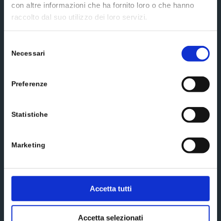
con altre informazioni che ha fornito loro o che hanno
raccolto dal suo utilizzo dei loro servizi.
Selezione
Send us a message
Necessari
del
consenso
Preferenze
Statistiche
Marketing
Accetta tutti
Accetta selezionati