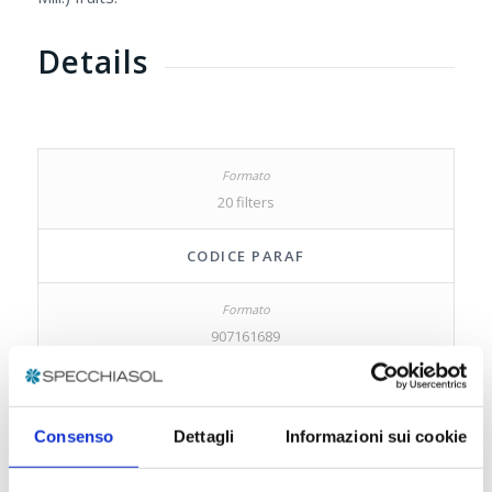
Details
20 filters
CODICE PARAF
907161689
CODICE EAN
Consenso
Dettagli
Informazioni sui cookie
8002738988034