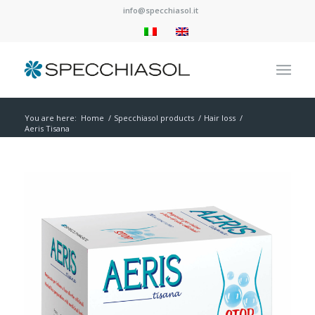
info@specchiasol.it
You are here:
Home
/
Specchiasol products
/
Hair loss
/
Aeris Tisana