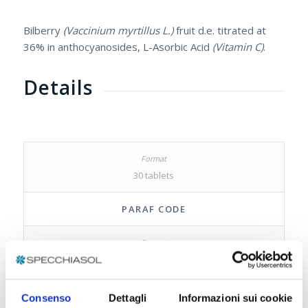
Bilberry
(Vaccinium myrtillus L.)
fruit d.e. titrated at
36% in anthocyanosides, L-Asorbic Acid
(Vitamin C)
.
Details
30 tablets
PARAF CODE
931093948
EAN CODE
Consenso
Dettagli
Informazioni sui cookie