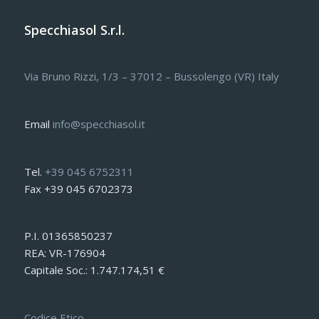
Specchiasol S.r.l.
Via Bruno Rizzi, 1/3 – 37012 – Bussolengo (VR) Italy
Email
info@specchiasol.it
Tel.
+39 045 6752311
Fax +39 045 6702373
P.I. 01365850237
REA: VR-176904
Capitale Soc.: 1.747.174,51 €
Codice Etico