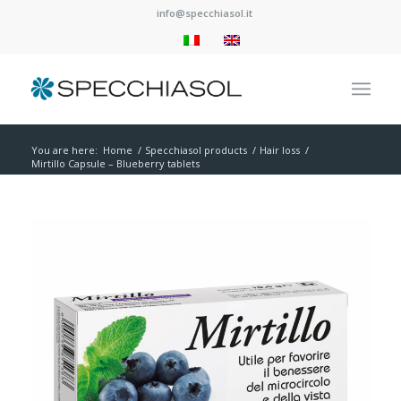
info@specchiasol.it
You are here:
Home
/
Specchiasol products
/
Hair loss
/
Mirtillo Capsule – Blueberry tablets