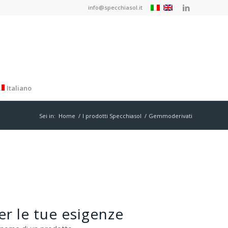
info@specchiasol.it
Italiano
Sei in:
Home
/
I prodotti Specchiasol
/
Gemmoderivati
per le tue esigenze