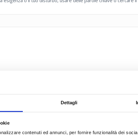
a esigenza o il tuo disturbo, usare delle parole chiave o cercare 
Dettagli
ookie
ecchiasol
che valorizza le proprietà dei tessuti vegetali in fase di
nalizzare contenuti ed annunci, per fornire funzionalità dei socia
ati da
raccolta spontanea
o da
coltivazione controllata
e vann