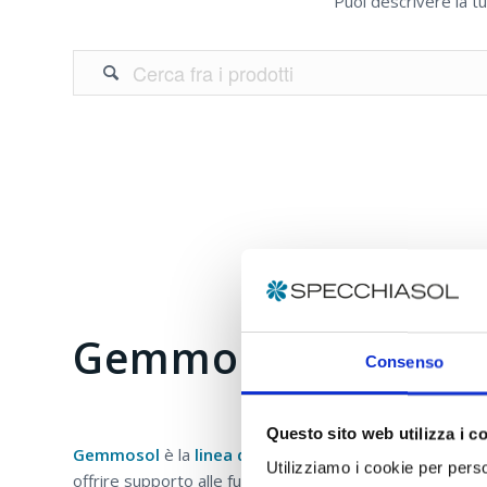
Puoi descrivere la tu

Gemmoderivati
Consenso
Questo sito web utilizza i c
Gemmosol
è la
linea di macerati
gliceroalcolici
di
Sp
Utilizziamo i cookie per perso
offrire supporto alle funzioni fisiologiche, sono selezion