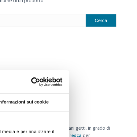
il nome di un prodotto
Informazioni sui cookie
 crescita. Gemme, germogli e giovani getti, in grado di
l media e per analizzare il
o incontro ad una
macerazione
fresca
per