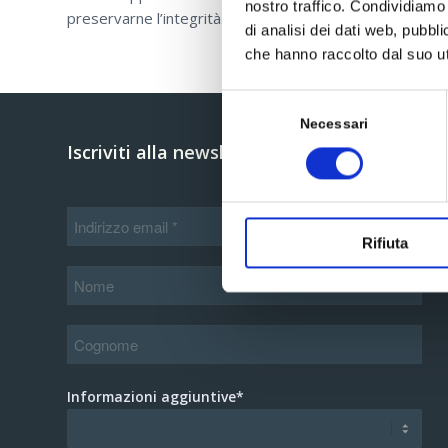
nostro traffico. Condividiamo 
preservarne l’integrità. Ogni referenza segue un rapport
di analisi dei dati web, pubbl
che hanno raccolto dal suo uti
Selezione
del
Necessari
Iscriviti alla newsletter
consenso
Rifiuta
Informazioni aggiuntive*