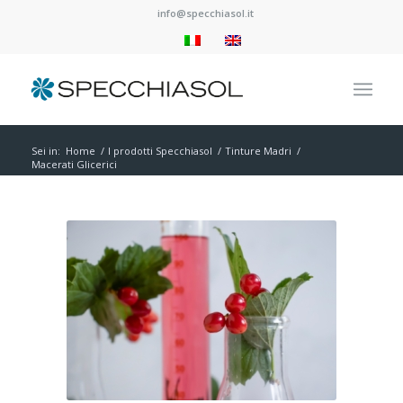
info@specchiasol.it
Sei in:
Home
/
I prodotti Specchiasol
/
Tinture Madri
/
Macerati Glicerici