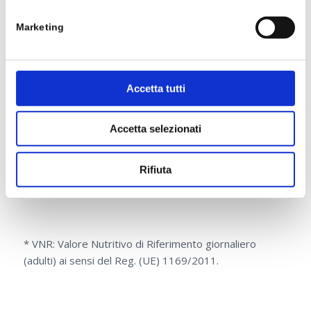
Marketing
100%
VITAMINA D
Accetta tutti
5 µg
Accetta selezionati
Rifiuta
100%
* VNR: Valore Nutritivo di Riferimento giornaliero
(adulti) ai sensi del Reg. (UE) 1169/2011.