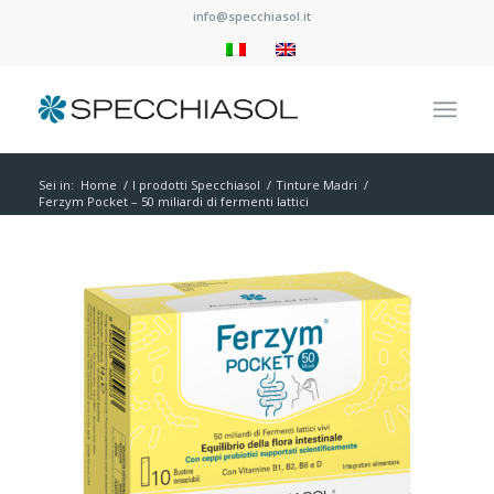
info@specchiasol.it
Sei in:
Home
/
I prodotti Specchiasol
/
Tinture Madri
/
Ferzym Pocket – 50 miliardi di fermenti lattici