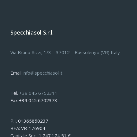
Specchiasol S.r.l.
Via Bruno Rizzi, 1/3 – 37012 – Bussolengo (VR) Italy
Email
info@specchiasol.it
Tel.
+39 045 6752311
Fax +39 045 6702373
P.I. 01365850237
REA: VR-176904
Capitale Soc.: 1.747.174,51 €