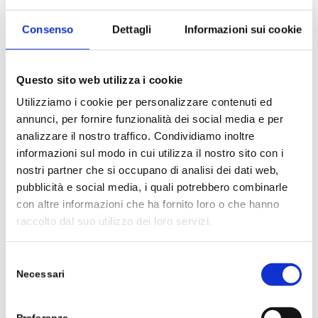
Consenso
Dettagli
Informazioni sui cookie
7 mld U.F.C.
LACTOBACILLUS ACIDOPHILUS LA3
Questo sito web utilizza i cookie
Utilizziamo i cookie per personalizzare contenuti ed
annunci, per fornire funzionalità dei social media e per
1 mld U.F.C.
analizzare il nostro traffico. Condividiamo inoltre
informazioni sul modo in cui utilizza il nostro sito con i
BIFIDOBACTERIUM ANIMALIS SUBSP. LACTIS
nostri partner che si occupano di analisi dei dati web,
BLC1
pubblicità e social media, i quali potrebbero combinarle
con altre informazioni che ha fornito loro o che hanno
raccolto dal suo utilizzo dei loro servizi.
1 mld U.F.C.
Selezione
BACILLUS COAGULANS BC513
Necessari
del
consenso
5 mld U.F.C.
Preferenze