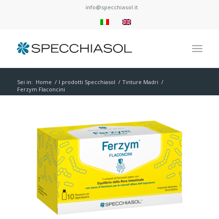
info@specchiasol.it
Sei in:
Home
/
I prodotti Specchiasol
/
Tinture Madri
/
Ferzym Flaconcini