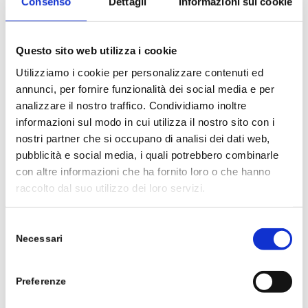
Consenso
Dettagli
Informazioni sui cookie
32 mg
Questo sito web utilizza i cookie
MIRTO O.E.
Utilizziamo i cookie per personalizzare contenuti ed
annunci, per fornire funzionalità dei social media e per
analizzare il nostro traffico. Condividiamo inoltre
12 mg
informazioni sul modo in cui utilizza il nostro sito con i
nostri partner che si occupano di analisi dei dati web,
LIMONE O.E.
pubblicità e social media, i quali potrebbero combinarle
con altre informazioni che ha fornito loro o che hanno
raccolto dal suo utilizzo dei loro servizi.
9 mg
Selezione
ARANCIO O.E.
Necessari
del
consenso
Preferenze
9 mg