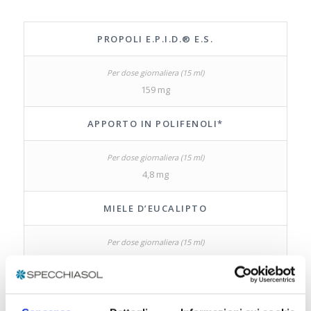
PROPOLI E.P.I.D.® E.S.
159 mg
APPORTO IN POLIFENOLI*
4,8 mg
MIELE D’EUCALIPTO
3,18 g
MIRTO E.S.