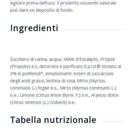
Agitare prima dell’uso. Il prodotto essendo naturale
può dare un deposito di fondo.
Ingredienti
Zucchero di canna, acqua, Miele d’Eucalipto, Propoli
(Propolis) e.s. decerato e purificato E.p.i.d.® titolato al
3% in polifenoli*, emulsionanti: esteri di saccarosio
degli acidi grassi, lecitina di soia; Mirto (Myrtus
communis L.) foglie e.s., Mirto (Myrtus communis L.)
o.e., Limone (Citrus limon Burm. F.) o.e., Arancio dolce
(Citrus sinensis (L.) Osbeck) o.e..
Tabella nutrizionale