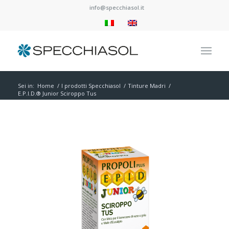
info@specchiasol.it
Sei in:
Home
/
I prodotti Specchiasol
/
Tinture Madri
/
E.P.I.D.® Junior Sciroppo Tus