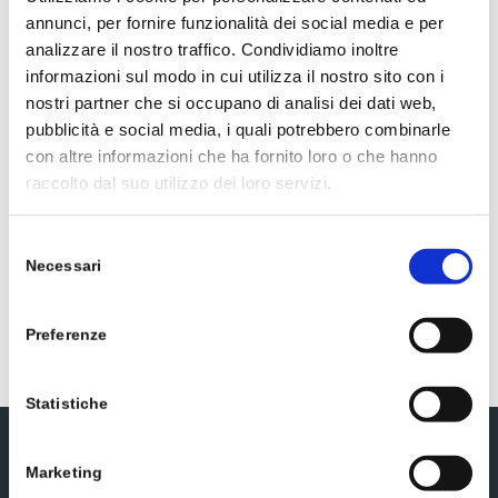
15 mg
annunci, per fornire funzionalità dei social media e per
analizzare il nostro traffico. Condividiamo inoltre
TAMARINDO E.S.
informazioni sul modo in cui utilizza il nostro sito con i
nostri partner che si occupano di analisi dei dati web,
pubblicità e social media, i quali potrebbero combinarle
13 mg
con altre informazioni che ha fornito loro o che hanno
raccolto dal suo utilizzo dei loro servizi.
FINOCCHIO E.S.
Selezione
Necessari
del
10 mg
consenso
Preferenze
Statistiche
Iscriviti alla newsletter
Marketing