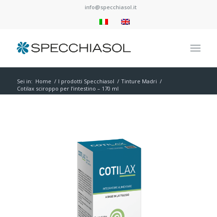
info@specchiasol.it
Sei in:
Home
/
I prodotti Specchiasol
/
Tinture Madri
/
Cotilax sciroppo per l’intestino – 170 ml