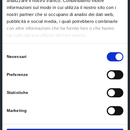
analizzare il nostro traffico. Condividiamo inoltre
informazioni sul modo in cui utilizza il nostro sito con i
nostri partner che si occupano di analisi dei dati web,
Social media
pubblicità e social media, i quali potrebbero combinarle
con altre informazioni che ha fornito loro o che hanno
raccolto dal suo utilizzo dei loro servizi.
Selezione
Necessari
del
Scrivici un messaggio
consenso
Preferenze
Statistiche
Marketing