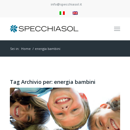
info@specchiasol.it
Sei in:
Home
/
energia bambini
Tag Archivio per:
energia bambini