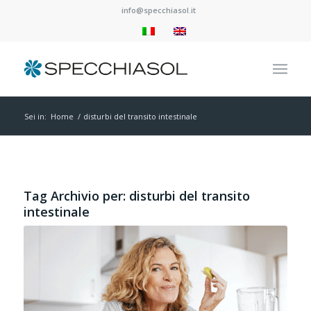
info@specchiasol.it
Sei in:
Home
/
disturbi del transito intestinale
Tag Archivio per:
disturbi del transito
intestinale