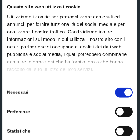
Questo sito web utilizza i cookie
Utilizziamo i cookie per personalizzare contenuti ed
annunci, per fornire funzionalità dei social media e per
analizzare il nostro traffico. Condividiamo inoltre
Additional information*
informazioni sul modo in cui utilizza il nostro sito con i
nostri partner che si occupano di analisi dei dati web,
pubblicità e social media, i quali potrebbero combinarle
extended
I accept the terms and conditions of the
con altre informazioni che ha fornito loro o che hanno
privacy policy
raccolto dal suo utilizzo dei loro servizi.
Subscribe
Selezione
Necessari
del
consenso
Social media
Preferenze
Statistiche