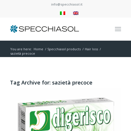
info@specchiasol.it
You are here:
Home
/
Specchiasol products
/
Hair loss
/
sazietà precoce
Tag Archive for:
sazietà precoce