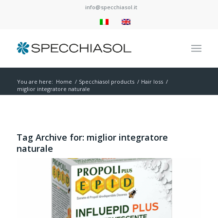
info@specchiasol.it
You are here:
Home
/
Specchiasol products
/
Hair loss
/
miglior integratore naturale
Tag Archive for:
miglior integratore
naturale