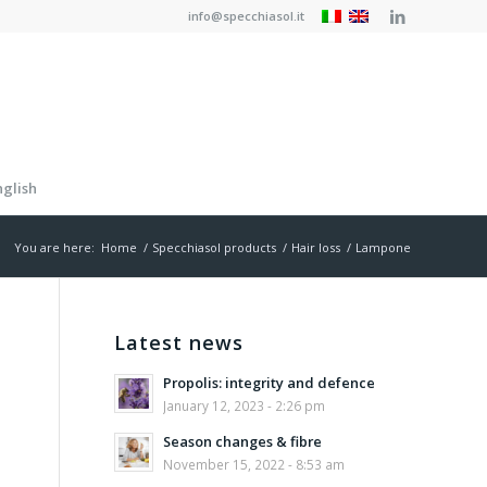
info@specchiasol.it
nglish
You are here:
Home
/
Specchiasol products
/
Hair loss
/
Lampone
Latest news
Propolis: integrity and defence
January 12, 2023 - 2:26 pm
Season changes & fibre
November 15, 2022 - 8:53 am