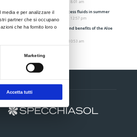
July 25, 2022 - 8:01 am
Draining excess fluids in summer
l media e per analizzare il
July 13, 2022 - 12:57 pm
nostri partner che si occupano
azioni che ha fornito loro o
Properties and benefits of the Aloe
Vera plant
July 5, 2022 - 10:53 am
Marketing
Contacts
Accetta tutti