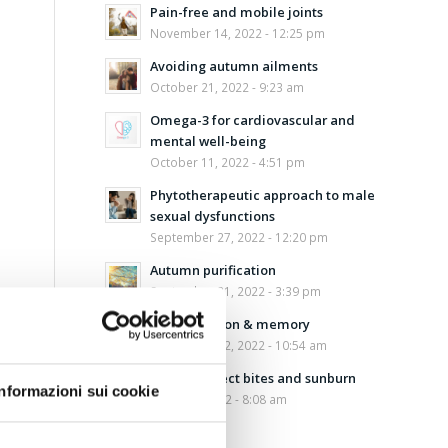
Pain-free and mobile joints
November 14, 2022 - 12:25 pm
Avoiding autumn ailments
October 21, 2022 - 9:23 am
Omega-3 for cardiovascular and
mental well-being
October 11, 2022 - 4:51 pm
Phytotherapeutic approach to male
sexual dysfunctions
September 27, 2022 - 12:20 pm
Autumn purification
September 21, 2022 - 3:39 pm
Concentration & memory
September 12, 2022 - 10:54 am
Aloe for insect bites and sunburn
Informazioni sui cookie
August 5, 2022 - 8:08 am
Safe sun