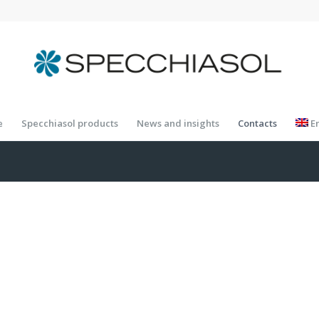
e
Specchiasol products
News and insights
Contacts
E